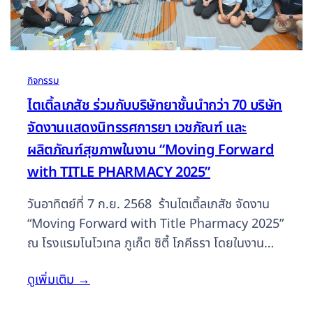
กิจกรรม
ไตเติ้ลเภสัช ร่วมกับบริษัทยาชั้นนำกว่า 70 บริษัท
จัดงานแสดงนิทรรศการยา เวชภัณฑ์ และ
ผลิตภัณฑ์สุขภาพในงาน “Moving Forward
with TITLE PHARMACY 2025”
วันอาทิตย์ที่ 7 ก.ย. 2568 ร้านไตเติ้ลเภสัช จัดงาน
“Moving Forward with Title Pharmacy 2025”
ณ โรงแรมโนโวเทล ภูเก็ต ซิตี้ โภคีธรา โดยในงาน
ประกอบด้วย งานประชุมวิชาการ งานเลี้ยงอาหาร
ดูเพิ่มเติม
→
กลางวัน การออกบูธแสดงสินค้า และงานเลี้ยงอาหาร
ค่ำ ในส่วนของงานออกบูธ มีบริษัทยาชั้นนำเข้าร่วม