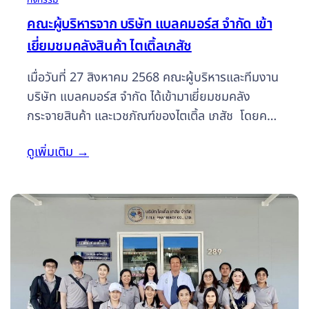
คณะผู้บริหารจาก บริษัท แบลคมอร์ส จำกัด เข้า
เยี่ยมชมคลังสินค้า ไตเติ้ลเภสัช
เมื่อวันที่ 27 สิงหาคม 2568 คณะผู้บริหารและทีมงาน
บริษัท แบลคมอร์ส จำกัด ได้เข้ามาเยี่ยมชมคลัง
กระจายสินค้า และเวชภัณฑ์ของไตเติ้ล เภสัช โดยคณะ
ผู้บริหารได้ร่วมแลกเปลี่ยนประสบการณ์ รวมถึงสอบ
ดูเพิ่มเติม
→
ถามถึงฟีดแบคจากกลุ่มลูกค้า และแนวทางการขาย
ผลิตภัณฑ์สุขภาพอย่างมีประสิทธิภาพ เพื่อนำไป
พัฒนาคุณภาพสินค้าให้ทันสมัย ตอบโจทย์กลุ่มลูกค้า
ได้อย่างหลากหลาย และเกิดประโยชน์สูงสุดบริษัท ไต
เติ้ลเภสัช จำกัด ขอขอบพระคุณคณะผู้บริหารและทีม
งานบริษัท แบลคมอร์ส จำกัด ที่ให้เกียรติร่วมแบ่งปัน
ประสบการณ์ในครั้งนี้ เราจะนำไปพัฒนาให้ดียิ่งขึ้นไป