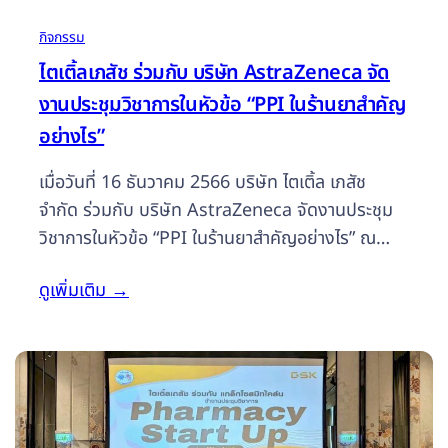
กิจกรรม
ไตเติ้ลเภสัช ร่วมกับ บริษัท AstraZeneca จัด
งานประชุมวิชาการในหัวข้อ “PPI ในร้านยาสำคัญ
อย่างไร”
เมื่อวันที่ 16 ธันวาคม 2566 บริษัท ไตเติ้ล เภสัช
จำกัด ร่วมกับ บริษัท AstraZeneca จัดงานประชุม
วิชาการในหัวข้อ “PPI ในร้านยาสำคัญอย่างไร” ณ
โรงแรมรามาด้า เจ้าฟ้า ภูเก็ต โดยมีเภสัชกรร้านยาเข้า
ดูเพิ่มเติม
→
ร่วมกว่า 40 ร้าน เป็นการอัพเดทความรู้ แลกเปลี่ยน
ประสบการณ์ต่างๆ ในร้านยา เพื่อประโยชน์สูงสูดใน
การจ่ายยาให้ต่อคนไข้ต่อไป