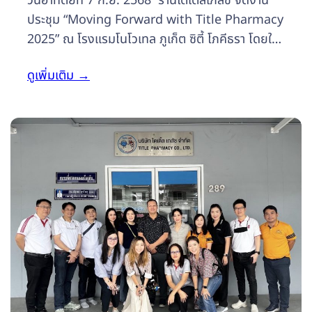
วันอาทิตย์ที่ 7 ก.ย. 2568 ร้านไตเติ้ลเภสัช จัดงาน
ประชุม “Moving Forward with Title Pharmacy
2025” ณ โรงแรมโนโวเทล ภูเก็ต ซิตี้ โภคีธรา โดยใน
งานประกอบด้วย งานประชุมวิชาการ งานเลี้ยงอาหาร
ดูเพิ่มเติม
→
กลางวัน การออกบูธแสดงสินค้า และงานเลี้ยงอาหาร
ค่ำ ภายในงาน มีเภสัชกรร้านยาเข้าร่วมประชุมวิชาการ
กว่า 170 ท่าน ในส่วนของงานประชุมวิชาการ มีหัวข้อ
ที่น่าสนใจ 4 หัวข้อ ได้แก่ 1. Economic &
Traveling Impact…