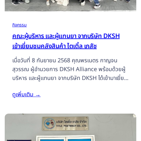
กิจกรรม
คณะผู้บริหาร และผู้แทนยา จากบริษัท DKSH
เข้าเยี่ยมชมคลังสินค้า ไตเติ้ล เภสัช
เมื่อวันที่ 8 กันยายน 2568 คุณพรเนตร กาญจน
สุวรรณ ผู้อำนวยการ DKSH Alliance พร้อมด้วยผู้
บริหาร และผู้แทนยา จากบริษัท DKSH ได้เข้ามาเยี่ยม
ชมคลังกระจายสินค้า และเวชภัณฑ์ของเรา โดยมีการ
ดูเพิ่มเติม
→
พูดคุยแลกเปลี่ยนประสบการณ์ เยี่ยมชมคลังในส่วน
ต่างๆ รวมถึงได้เข้าชมแพลตฟอร์มออนไลน์สำหรับ
ขายส่งของร้านด้วย ทางบริษัท ไตเติ้ล เภสัช จำกัด ขอ
ขอบคุณ บริษัท ดีเคเอสเอช (ประเทศไทย) จำกัด ที่ให้
เกียรติมาแลกเปลี่ยนประสบการณ์ในครั้งนี้ เราจะ
พัฒนาอย่างต่อเนื่อง เพื่อประโยชน์สูงสุดของคนไข้ต่อ