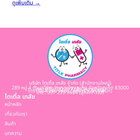
ดูเพิ่มเติม
→
ในผู้ป่วยภูมิแพ้จมูก” และ “Pharmacy Business
Talk” โดยมีเภสัชกรร้านยามาร่วมฟังบรรยายกว่า 60
ท่าน ทางไตเติ้ลเภสัช ต้องขอขอบคุณท่านวิทยากร ทีม
งานจากบริษัท GSK และผู้ฟังบรรยายทุกๆท่าน ที่มี
ส่วนร่วมให้งานสำเร็จลุล่วงไปด้วยดี และหวังว่าจะมี
กิจกรรมดีๆแบบนี้ในโอกาสถัดไป
บริษัท ไตเติ้ล เภสัช จำกัด (สำนักงานใหญ่)
289 หมู่ 4 ตำบลวิชิต อำเภอเมืองภูเก็ต จังหวัดภูเก็ต 83000
โทร : 076 522 277 (สำนักงานใหญ่)
โทร : 064 246 9465 (ลูกค้าร้านยา/คลินิก)
โทร : 097 239 9654 (ลูกค้าทั่วไป)
ไตเติ้ล เภสัช
หน้าหลัก
เกี่ยวกับเรา
สินค้า
บทความ