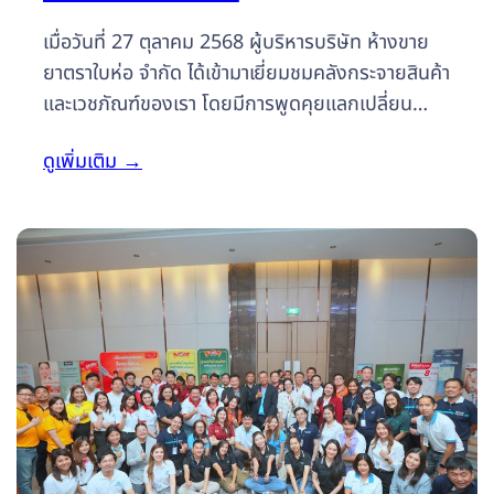
เมื่อวันที่ 27 ตุลาคม 2568 ผู้บริหารบริษัท ห้างขาย
ยาตราใบห่อ จำกัด ได้เข้ามาเยี่ยมชมคลังกระจายสินค้า
และเวชภัณฑ์ของเรา โดยมีการพูดคุยแลกเปลี่ยน
ประสบการณ์ทางบริษัท ไตเติ้ล เภสัช จำกัด ขอ
ดูเพิ่มเติม
→
ขอบคุณผู้บริหาร บริษัท ห้างขายยาตราใบห่อ จำกัด ที่
ให้เกียรติร่วมแบ่งปันประสบการณ์ในครั้งนี้