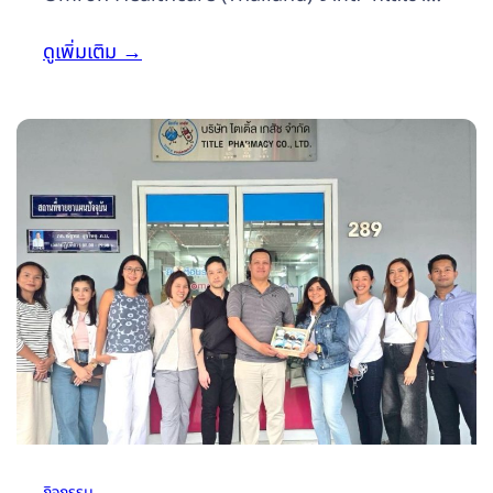
เยี่ยมชมคลังกระจายสินค้า และเวชภัณฑ์ของเรา ในวัน
ดูเพิ่มเติม
→
ที่ 5 กันยายน 2568 ทางคณะผู้บริหารและทีมงาน ได้
ร่วมแบ่งปันประสบการณ์ แลกเปลี่ยนองค์ความรู้เกี่ยว
กับผลิตภัณฑ์สุขภาพ รวมถึงแนวทางการพัฒนาสินค้า
โดยมีนายณัฐพล สุขโหตุ พาเยี่ยมชมส่วนต่างๆของ
คลัง
กิจกรรม