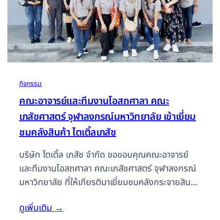
กิจกรรม
คณะอาจารย์และทีมงานโอสถศาลา คณะ
เภสัชศาสตร์ จุฬาลงกรณ์มหาวิทยาลัย เข้าเยี่ยม
ชมคลังสินค้า ไตเติ้ลเภสัช
บริษัท ไตเติ้ล เภสัช จำกัด ขอขอบคุณคณะอาจารย์
และทีมงานโอสถศาลา คณะเภสัชศาสตร์ จุฬาลงกรณ์
มหาวิทยาลัย ที่ให้เกียรติมาเยี่ยมชมคลังกระจายสินค้า
และเวชภัณฑ์ของเรา โดยคณะอาจารย์ได้แลกเปลี่ยน
ดูเพิ่มเติม
→
ประสบการณ์ และความรู้ต่าง ๆ ในการบริหารจัดการ