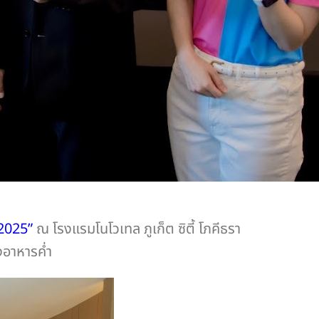
2025”
ณ โรงแรมโนโวเทล ภูเก็ต ซิตี้ โภคีธรา
งอาหารค่ำ