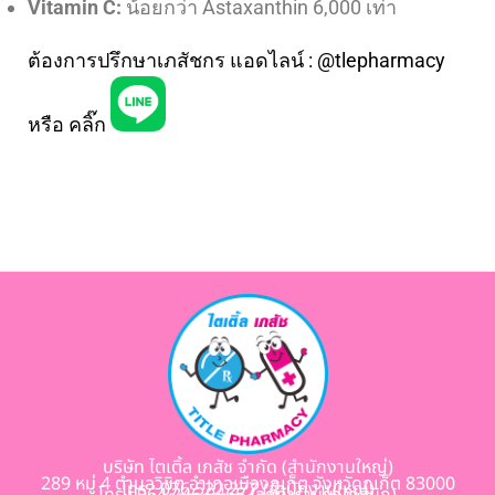
Vitamin C:
น้อยกว่า Astaxanthin 6,000 เท่า
ต้องการปรึกษาเภสัชกร แอดไลน์ : @tlepharmacy
หรือ
คลิ๊ก
บริษัท ไตเติ้ล เภสัช จำกัด (สำนักงานใหญ่)
289 หมู่ 4 ตำบลวิชิต อำเภอเมืองภูเก็ต จังหวัดภูเก็ต 83000
โทร : 076 522 277 (สำนักงานใหญ่)